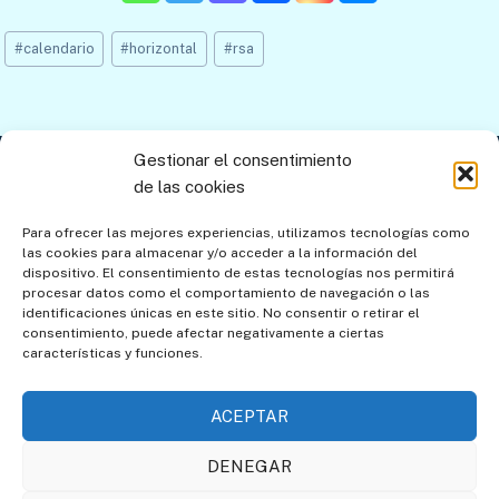
Etiquetas
#
calendario
#
horizontal
#
rsa
de
la
entrada:
Gestionar el consentimiento
Contacto
Aviso legal
Política de privacidad
de las cookies
Política de cookies
Mapa del sitio
Para ofrecer las mejores experiencias, utilizamos tecnologías como
las cookies para almacenar y/o acceder a la información del
Política de cookies (UE)
dispositivo. El consentimiento de estas tecnologías nos permitirá
procesar datos como el comportamiento de navegación o las
identificaciones únicas en este sitio. No consentir o retirar el
consentimiento, puede afectar negativamente a ciertas
características y funciones.
ACEPTAR
DENEGAR
Asociación de Amigos de