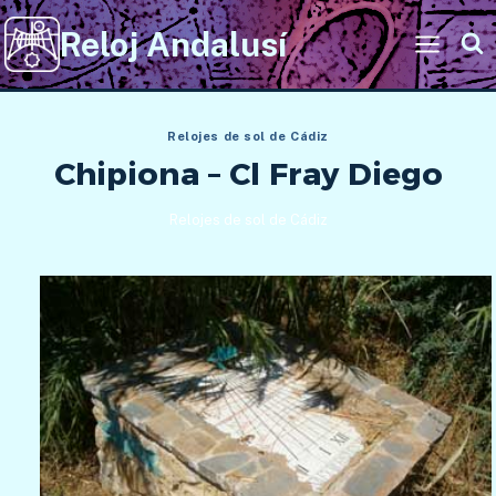
Saltar
Reloj Andalusí
al
contenido
Relojes de sol de Cádiz
Chipiona – Cl Fray Diego
Relojes de sol de Cádiz