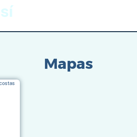
sí
Gnomónica
Imágenes
Inicio
/
Mapas