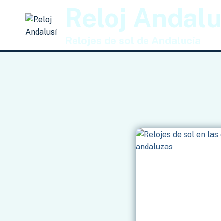
Saltar
Reloj Andalu
al
contenido
Relojes de sol de Andalucía