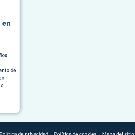
l en
años
ento de
on
 o
Política de privacidad
Política de cookies
Mapa del sitio