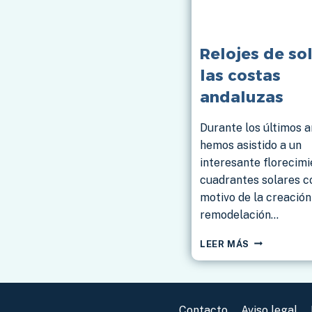
Relojes de so
las costas
andaluzas
Durante los últimos 
hemos asistido a un
interesante florecimi
cuadrantes solares c
motivo de la creación
remodelación…
RELOJES
LEER MÁS
DE
SOL
EN
LAS
Contacto
Aviso legal
COSTAS