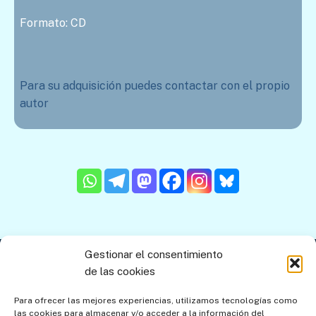
Formato: CD
Para su adquisición puedes contactar con el propio
autor
Gestionar el consentimiento
Contacto
Aviso legal
Política de privacidad
de las cookies
Política de cookies
Mapa del sitio
Para ofrecer las mejores experiencias, utilizamos tecnologías como
las cookies para almacenar y/o acceder a la información del