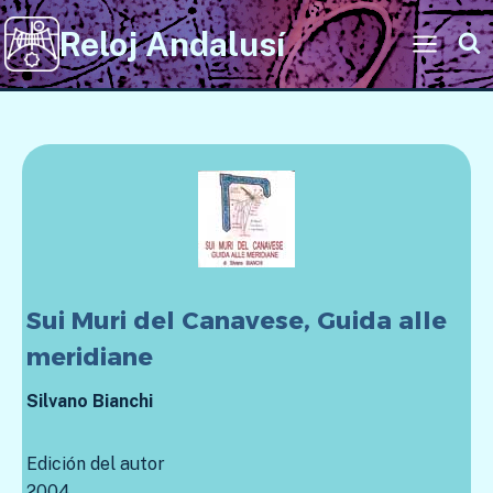
Saltar
Reloj Andalusí
al
contenido
Sui Muri del Canavese, Guida alle
meridiane
Silvano Bianchi
Edición del autor
2004