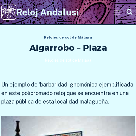
Saltar
Reloj Andalusí
al
contenido
Relojes de sol de Málaga
Algarrobo – Plaza
Relojes de sol de Málaga
Un ejemplo de ‘barbaridad’ gnomónica ejemplificada
en este policromado reloj que se encuentra en una
plaza pública de esta localidad malagueña.