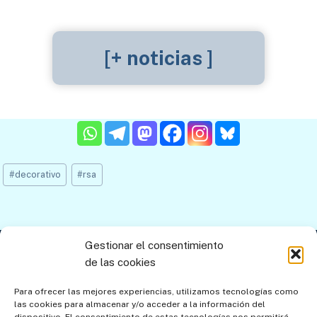
[+ noticias ]
Etiquetas
#
decorativo
#
rsa
de
la
entrada:
Gestionar el consentimiento
Contacto
Aviso legal
Política de privacidad
de las cookies
Política de cookies
Mapa del sitio
Para ofrecer las mejores experiencias, utilizamos tecnologías como
las cookies para almacenar y/o acceder a la información del
Política de cookies (UE)